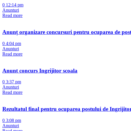
0
12:14 pm
Anunturi
Read more
Anunț organizare concursuri pentru ocuparea de post
0
4:04 pm
Anunturi
Read more
Anunt concurs Ingrijitor scoala
0
3:37 pm
Anunturi
Read more
Rezultatul final pentru ocuparea postului de Ingrijito
0
3:08 pm
Anunturi
Read more