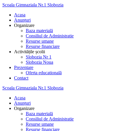
Skip
Scoala
Gimnaziala
Nr.1
Slobozia
to
Acasa
content
Anunțuri
Organizare
Baza materială
Consiliul de Administratie
Resurse umane
Resurse financiare
Activitățile școlii
Slobozia Nr 1
Slobozia Noua
Prezentare
Oferta educatională
Contact
Scoala
Gimnaziala
Nr.1
Slobozia
Acasa
Anunțuri
Organizare
Baza materială
Consiliul de Administratie
Resurse umane
Resurse financiare