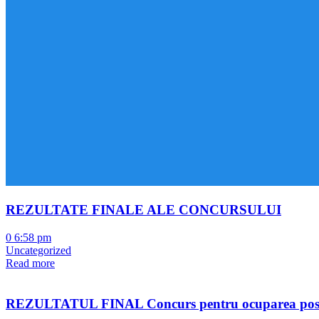
REZULTATE FINALE ALE CONCURSULUI
0
6:58 pm
Uncategorized
Read more
REZULTATUL FINAL Concurs pentru ocuparea postul