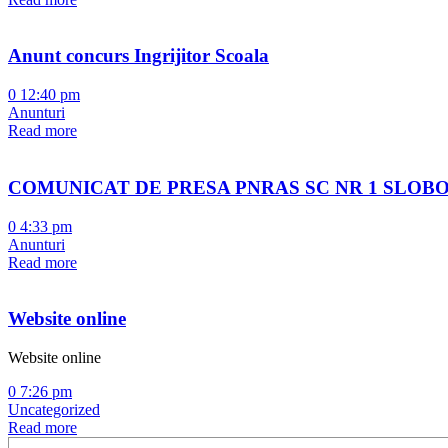
Anunt concurs Ingrijitor Scoala
0
12:40 pm
Anunturi
Read more
COMUNICAT DE PRESA PNRAS SC NR 1 SLOB
0
4:33 pm
Anunturi
Read more
Website online
Website online
0
7:26 pm
Uncategorized
Read more
Search