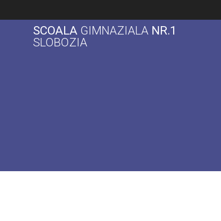
Skip
to
SCOALA
GIMNAZIALA
NR.1
content
SLOBOZIA